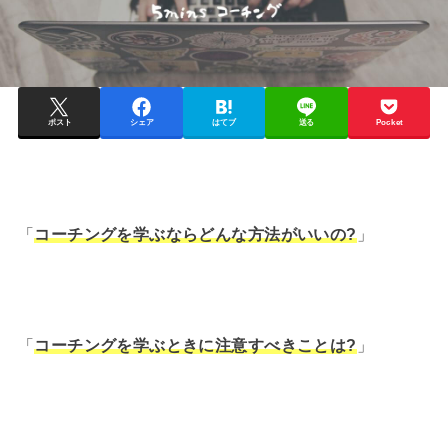
ポスト
シェア
はてブ
送る
Pocket
「
コーチングを学ぶならどんな方法がいいの?
」
「
コーチングを学ぶときに注意すべきことは?
」