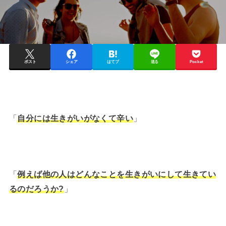
ポスト
シェア
はてブ
送る
Pocket
「
自分には生きがいがなくて辛い
」
「
例えば他の人はどんなことを生きがいにして生きてい
るのだろうか?
」