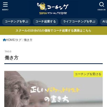
MENU
SEARCH
コーチングを学ぶ
コーチ起業する
ライフコーチングを学ぶ
A
スクールの10分の1の価格でコーチ起業する講座はこちら
HOME
タグ : 働き方
働き方
コーチングを受ける