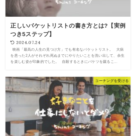
正しいバケットリストの書き方とは?【実例
つき5ステップ】
2024.07.24
映画「最高の人生の見つけ方」でも有名なバケットリスト。 大病
を患った2人がそれぞれ死ぬまでにやりたいことを洗い出して、余生
を楽しむ姿が印象的でした。 自殺するときにバケツを蹴るこ...
コーチングを受ける